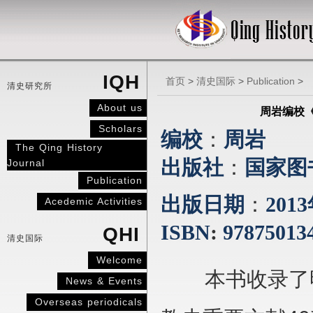
IQH
首页
>
清史国际
>
Publication
>
清史研究所
About us
周岩编校《
Scholars
编校
：
周岩
The Qing History
出版社
：
国家图
Journal
Publication
出版日期
：
2013
Acedemic Activities
ISBN
:
97875013
QHI
清史国际
Welcome
本书收录了
News & Events
Overseas periodicals