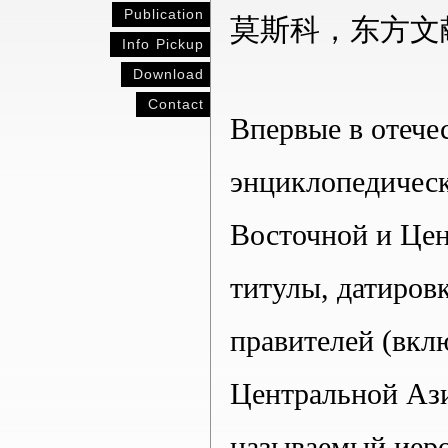
Publication
莫斯科，东方文
Info Pickup
Download
Contact
Впервые в отече
энциклопедическ
Восточной и Цен
титулы, датиров
правителей (вкл
Центральной Ази
называемый иеро