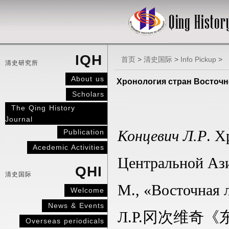
IQH
首页
>
清史国际
>
Info Pickup
>
清史研究所
About us
Хронология стран Вос
Scholars
The Qing History
Journal
Publication
Концевич Л.Р
. Х
Acedemic Activities
Центральной Аз
QHI
清史国际
М., «Восточная л
Welcome
News & Events
Л.Р.
冈次维奇《
Overseas periodicals